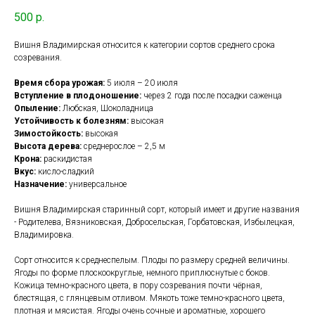
500
р.
Вишня Владимирская относится к категории сортов среднего срока
созревания.
Время сбора урожая:
5 июля – 20 июля
Вступление в плодоношение:
через 2 года после посадки саженца
Опыление:
Любская, Шоколадница
Устойчивость к болезням:
высокая
Зимостойкость:
высокая
Высота дерева:
среднерослое – 2,5 м
Крона:
раскидистая
Вкус:
кисло-сладкий
Назначение:
универсальное
Вишня Владимирская старинный сорт, который имеет и другие названия
- Родителева, Вязниковская, Добросельская, Горбатовская, Избылецкая,
Владимировка.
Сорт относится к среднеспелым. Плоды по размеру средней величины.
Ягоды по форме плоскоокруглые, немного приплюснутые с боков.
Кожица темно-красного цвета, в пору созревания почти чёрная,
блестящая, с глянцевым отливом. Мякоть тоже темно-красного цвета,
плотная и мясистая. Ягоды очень сочные и ароматные, хорошего