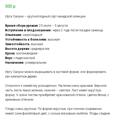
500
р.
Ирга Смоуки – крупноплодный сорт канадской селекции.
Время сбора урожая:
20 июля – 5 августа
Вступление в плодоношение:
через 2 года после посадки саженца
Опыление:
самоплодный
Устойчивость к болезням:
высокая
Зимостойкость:
высокая
Высота дерева:
среднерослое
Крона:
зонтиковидная
Вкус:
сладко-кислый
Назначение:
универсальное
Иргу Смоуки можно выращивать в кустовой форме, или формировать
как компактное дерево.
Относится к семейству розоцветных. Растение очень красивое. Верхняя
часть листа темно-зеленая, нижняя – светлая. Лист имеет округлую
форму. К осени листва приобретает красноватый оттенок. Цветки белые, с
кремовым оттенком.
Плоды очень крупные. По форме округлые, при полном созревании
имеют сине-фиолетовый цвет, с сизым восковым налётом. Ягоды сладкие