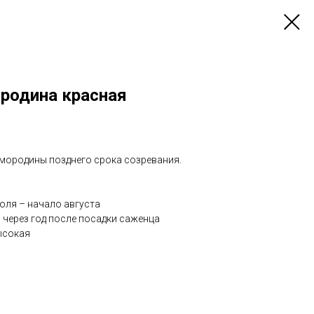
родина красная
смородины позднего срока созревания.
юля – начало августа
:
через год после посадки саженца
сокая