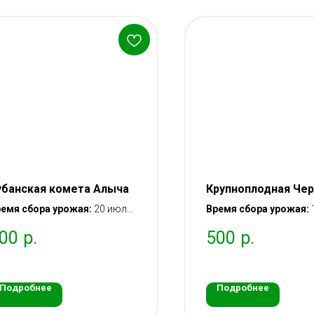
убанская комета Алыча
Крупноплодная Че
емя сбора урожая:
20 июля
Время сбора урожая:
5 августа
– 30 июня
00
р.
500
р.
тупление в плодоношение:
Вступление в плодон
рез 2 года после посадки
через 2 года после пос
аженца
саженца
Подробнее
Подробнее