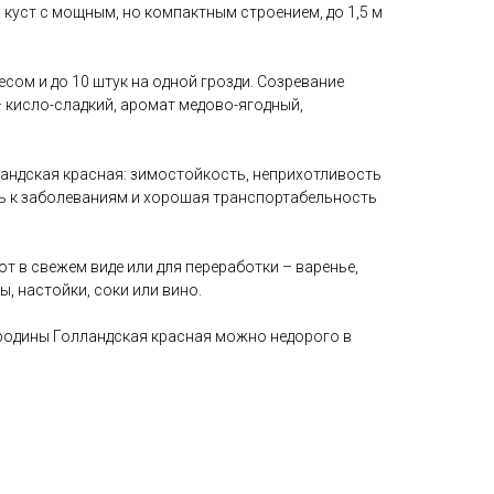
куст с мощным, но компактным строением, до 1,5 м
весом и до 10 штук на одной грозди. Созревание
 кисло-сладкий, аромат медово-ягодный,
ндская красная: зимостойкость, неприхотливость
ть к заболеваниям и хорошая транспортабельность
т в свежем виде или для переработки – варенье,
ы, настойки, соки или вино.
родины Голландская красная можно недорого в