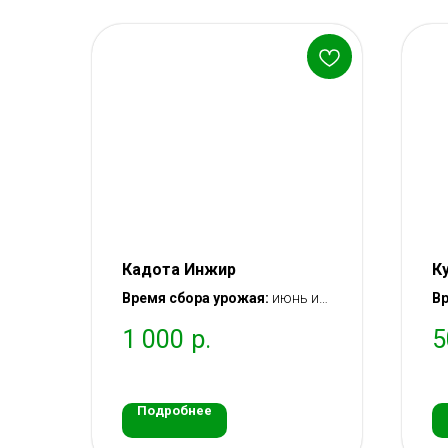
Кадота Инжир
К
Время сбора урожая:
июнь и
Вр
октябрь
– 
1 000
р.
5
Вступление в плодоношение:
Вс
через год после посадки
че
саженца
с
Подробнее