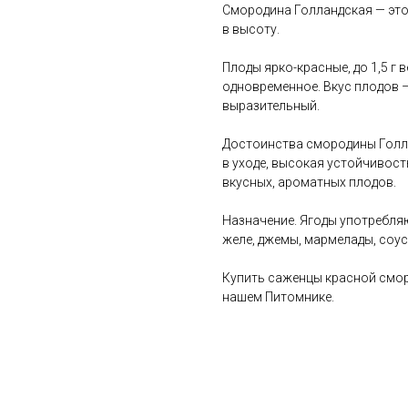
Смородина Голландская — это 
в высоту.
Плоды ярко-красные, до 1,5 г 
одновременное. Вкус плодов –
выразительный.
Достоинства смородины Голла
в уходе, высокая устойчивос
вкусных, ароматных плодов.
Назначение. Ягоды употребляю
желе, джемы, мармелады, соус
Купить саженцы красной смо
нашем Питомнике.