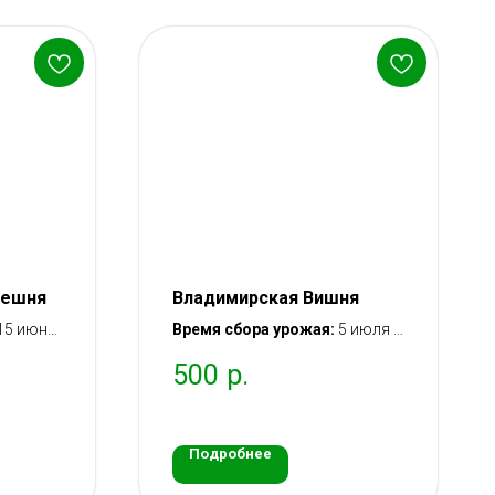
решня
Владимирская Вишня
15 июня
Время сбора урожая:
5 июля –
20 июля
500
р.
ошение:
Вступление в плодоношение:
адки
через 2 года после посадки
саженца
Подробнее