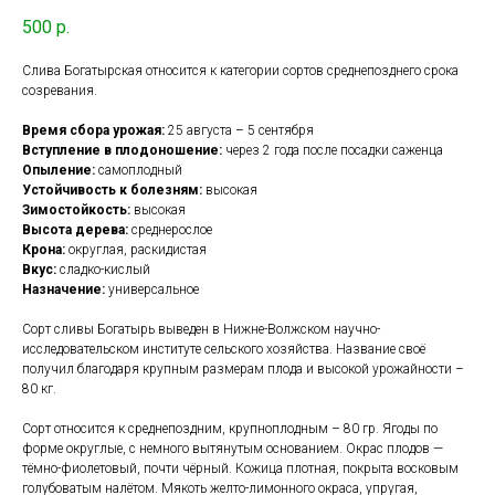
500
р.
Слива Богатырская относится к категории сортов среднепозднего срока
созревания.
Время сбора урожая:
25 августа – 5 сентября
Вступление в плодоношение:
через 2 года после посадки саженца
Опыление:
самоплодный
Устойчивость к болезням:
высокая
Зимостойкость:
высокая
Высота дерева:
среднерослое
Крона:
округлая, раскидистая
Вкус:
сладко-кислый
Назначение:
универсальное
Сорт сливы Богатырь выведен в Нижне-Волжском научно-
исследовательском институте сельского хозяйства. Название своё
получил благодаря крупным размерам плода и высокой урожайности –
80 кг.
Сорт относится к среднепоздним, крупноплодным – 80 гр. Ягоды по
форме округлые, с немного вытянутым основанием. Окрас плодов —
тёмно-фиолетовый, почти чёрный. Кожица плотная, покрыта восковым
голубоватым налётом. Мякоть желто-лимонного окраса, упругая,