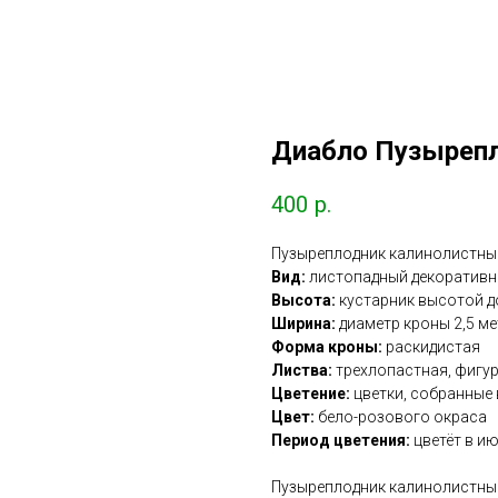
Диабло Пузыреп
400
р.
Пузыреплодник калинолистны
Вид:
листопадный декоративн
Высота:
кустарник высотой до
Ширина:
диаметр кроны 2,5 м
Форма кроны:
раскидистая
Листва:
трехлопастная, фигу
Цветение:
цветки, собранные 
Цвет:
бело-розового окраса
Период цветения:
цветёт в и
Пузыреплодник калинолистный