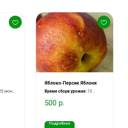
Яблоко-Персик Яблоня
25 июня
Время сбора урожая:
10
сентября – 25 сентября
500
р.
ошение:
(зимний)
адки
Вступление в
плодоношение:
через 2 года
после посадки саженца
Подробнее