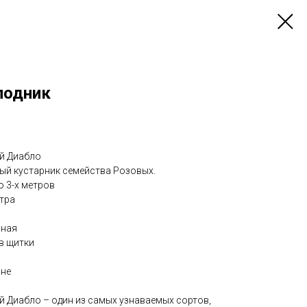
лодник
й Диабло
ый кустарник семейства Розовых.
 3-х метров
етра
рная
в щитки
юне
 Диабло – один из самых узнаваемых сортов,