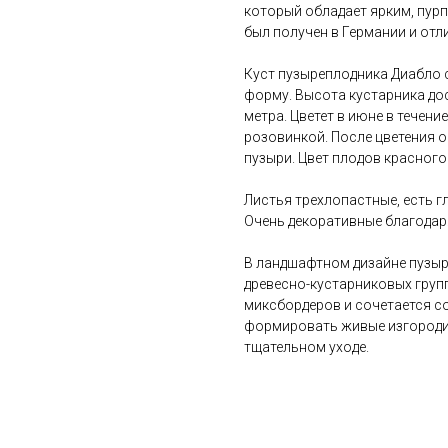
который обладает ярким, пурп
был получен в Германии и от
Куст пузыреплодника Диабло
форму. Высота кустарника дост
метра. Цветет в июне в течение
розовинкой. После цветения 
пузыри. Цвет плодов красного
Листья трехлопастные, есть г
Очень декоративные благодаря
В ландшафтном дизайне пузы
древесно-кустарниковых груп
миксбордеров и сочетается с
формировать живые изгороди,
тщательном уходе.