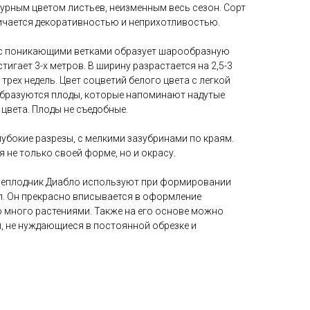
урным цветом листьев, неизменным весь сезон. Сорт
личается декоративностью и неприхотливостью.
 с поникающими ветками образует шарообразную
игает 3-х метров. В ширину разрастается на 2,5-3
 трех недель. Цвет соцветий белого цвета с легкой
образуются плоды, которые напоминают надутые
 цвета. Плоды не съедобные.
лубокие разрезы, с мелкими зазубринами по краям.
 не только своей форме, но и окрасу.
реплодник Диабло используют при формировании
п. Он прекрасно вписывается в оформление
о много растениями. Также на его основе можно
 не нуждающиеся в постоянной обрезке и