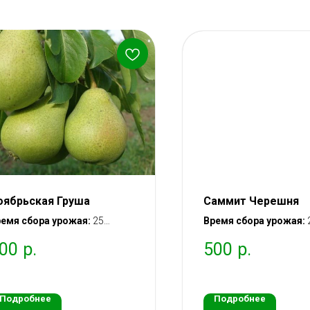
оябрьская Груша
Саммит Черешня
емя сбора урожая:
25
Время сбора урожая:
нтября – 10 октября
– 10 июля
00
р.
500
р.
имняя)
Вступление в плодон
тупление в плодоношение:
через 2 года после пос
рез 2 года после посадки
саженца
аженца
Подробнее
Подробнее