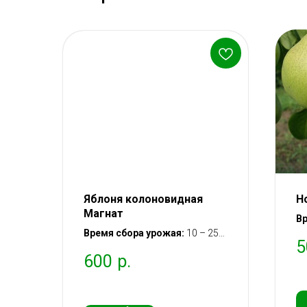
Яблоня колоновидная
Н
Магнат
Вр
Время сбора урожая:
10 – 25
се
5
сентября (осенний)
(з
600
р.
Вступление в
Вс
плодоношение:
через 2 года
че
после посадки саженца
с