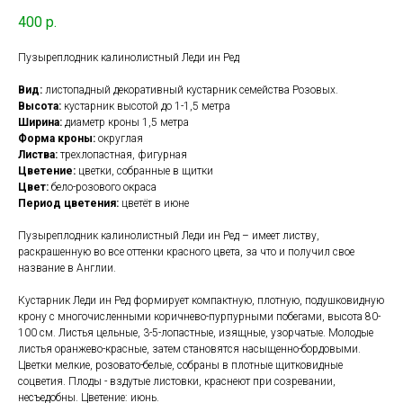
400
р.
Пузыреплодник калинолистный Леди ин Ред
Вид:
листопадный декоративный кустарник семейства Розовых.
Высота:
кустарник высотой до 1-1,5 метра
Ширина:
диаметр кроны 1,5 метра
Форма кроны:
округлая
Листва:
трехлопастная, фигурная
Цветение:
цветки, собранные в щитки
Цвет:
бело-розового окраса
Период цветения:
цветёт в июне
Пузыреплодник калинолистный Леди ин Ред – имеет листву,
раскрашенную во все оттенки красного цвета, за что и получил свое
название в Англии.
Кустарник Леди ин Ред формирует компактную, плотную, подушковидную
крону с многочисленными коричнево-пурпурными побегами, высота 80-
100 см. Листья цельные, 3-5-лопастные, изящные, узорчатые. Молодые
листья оранжево-красные, затем становятся насыщенно-бордовыми.
Цветки мелкие, розовато-белые, собраны в плотные щитковидные
соцветия. Плоды - вздутые листовки, краснеют при созревании,
несъедобны. Цветение: июнь.