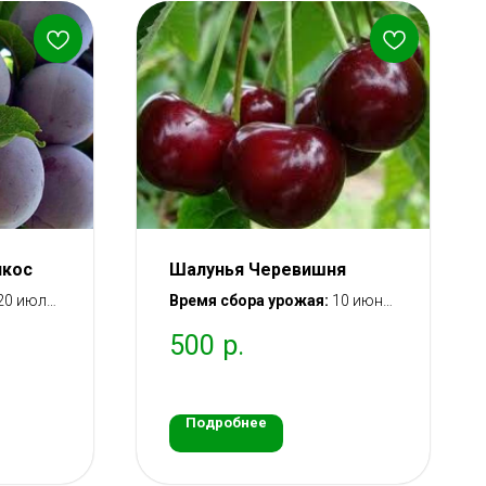
икос
Шалунья Черевишня
20 июля
Время сбора урожая:
10 июня
– 20 июня
500
р.
ошение:
Вступление в плодоношение:
адки
через 2 года после посадки
саженца
Подробнее