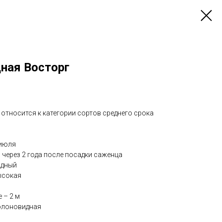
ная Восторг
относится к категории сортов среднего срока
 июля
:
через 2 года после посадки саженца
одный
сокая
 – 2 м
олоновидная