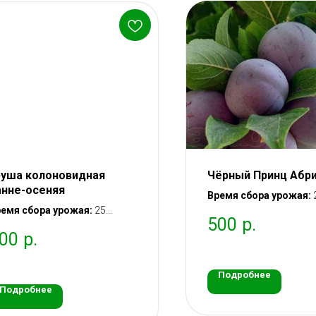
руша колоновидная
Чёрный Принц Абр
анне-осеняя
Время сбора урожая:
емя сбора урожая:
25
– 5 августа
500
р.
густа – 10 сентября (ранне-
Вступление в плодон
00
р.
енний)
через 2 года после пос
тупление в плодоношение:
саженца
рез 2 года после посадки
Подробнее
аженца
Подробнее