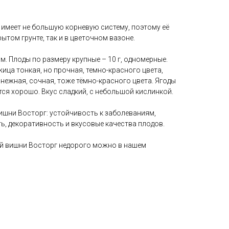
имеет не большую корневую систему, поэтому её
ытом грунте, так и в цветочном вазоне.
м. Плоды по размеру крупные – 10 г, одномерные.
ица тонкая, но прочная, темно-красного цвета,
нежная, сочная, тоже тёмно-красного цвета. Ягоды
ся хорошо. Вкус сладкий, с небольшой кислинкой.
шни Восторг: устойчивость к заболеваниям,
ь, декоративность и вкусовые качества плодов.
й вишни Восторг недорого можно в нашем