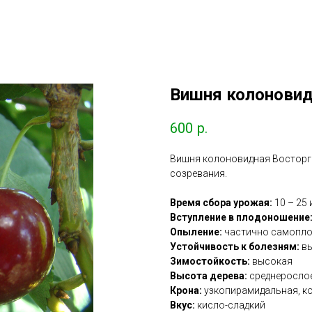
Вишня колоновид
600
р.
Вишня колоновидная Восторг 
созревания.
Время сбора урожая:
10 – 25
Вступление в плодоношение
Опыление:
частично самопл
Устойчивость к болезням:
вы
Зимостойкость:
высокая
Высота дерева:
среднерослое
Крона:
узкопирамидальная, к
Вкус:
кисло-сладкий