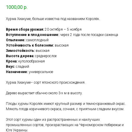
1000,00
р.
Хурма Хиакуме, больше известна под названием Королёк.
Время сбора урожая:
20 октября – 5 ноября
Вступление в плодоношение:
через 2 года после посадки саженца
Опыление:
самоплодный
Устойчивость к болезням:
высокая
Зимостойкость:
высокая
Высота дерева:
среднерослое
Крона:
куполообразная
Вкус:
сладкий
Назначение:
универсальное
Хурма Хиакуме– сорт японского происхождения.
Дерево вырастает обычно около 3-х м в высоту.
Плоды хурмы Королёк имеют крупный размер и темно-оранжевый окрас.
Мякоть плода коричневого окраса, сочная, с приятным сладким вкусом.
Этот сорт хурмы один из распространенных и наилучших
промышленных сортов, произрастающих на Черноморском побережье и
Юге Украины.