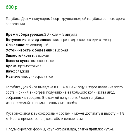
600
р.
Голубика Дюк – популярный сорт крупноплодной голубики раннего срока
созревания.
Время сбора урожая:
20 июля – 5 августа
Вступление в плодоношение:
через год после посадки саженца
Опыление:
самоплодный
Устойчивость к болезням:
высокая
Зимостойкость:
высокая
Высота куста:
высокорослое
Крона:
прямостоячая
Вкус:
сладкий
Назначение:
универсальное
Голубика Дюк была выведена в США в 1987 году. Второе название этого
сорта – синий виноград, получило из-за большого количества ягод,
собранных в гроздья. Это самый популярный сорт голубики,
используемый в промышленных масштабах.
Куст относится к высокорослым сортам и может достигать в высоту – 1,8
м. Крона прямостоячая, со слабым ветвлением.
Плоды округлой формы, крупного размера, слегка приплюснутые.