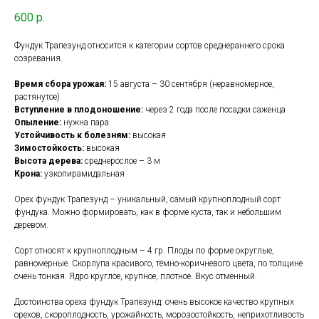
600
р.
Фундук Трапезунд относится к категории сортов среднераннего срока
созревания.
Время сбора урожая:
15 августа – 30 сентября (неравномерное,
растянутое)
Вступление в плодоношение:
через 2 года после посадки саженца
Опыление:
нужна пара
Устойчивость к болезням:
высокая
Зимостойкость:
высокая
Высота дерева:
среднерослое – 3 м
Крона:
узкопирамидальная
Орех фундук Трапезунд – уникальный, самый крупноплодный сорт
фундука. Можно формировать, как в форме куста, так и небольшим
деревом.
Сорт относят к крупноплодным – 4 гр. Плоды по форме округлые,
равномерные. Скорлупа красивого, тёмно-коричневого цвета, по толщине
очень тонкая. Ядро круглое, крупное, плотное. Вкус отменный.
Достоинства ореха фундук Трапезунд: очень высокое качество крупных
орехов, скороплодность, урожайность, морозостойкость, неприхотливость