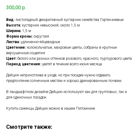
300,00
р.
Вид:
листопадный декоративный кустарник семейства Гортензиевые
Высота:
кустарник невысокий, около 1,5 м
Ширина:
1,5 м
Форма кроны:
округлая
Листва:
удлиненно-яйцевидные
Цветение:
колокольчатые, махровые цветы, собраны в крупные
верхушечные соцветия
Цвет:
белого или разных оттенков розового, красного, пурпурового цвета
Период цветения:
цветет в течение всего июня месяца
Дейция неприхотлива в уходе, но при посадке нужно отдавать
предпочтение солнечным местам и хорошо дренированным почвам.
В ландшафтном дизайне Дейцию используют как для групповых, так и
для одиночных посадок.
Купить саженцы Дейции можно в нашем Питомнике.
Смотрите также: