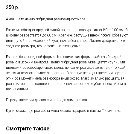
250
р.
Аква — это чайно-гибридная разновидность роз.
Растение обладает средней силой роста, в высоту достигает 80 — 100 см. В
ширину разрастается до 60 см. Крепкие, растущие вверх побеги образуют
вытянутый, прямостоячий куст, почти без шипов. Листья декоративные,
среднего размера, тёмно-зелёные, глянцевые.
Бутоны бокаловидной формы. Классическая форма чайно-гибридной
розы с высоким центром. Чайно-гибридная роза Аква цветет крупными
цветками розово-сиреневого цвета, лепестки роз окрашены так, что край
лепестка немного темнее основания. В разные периоды цветения сорт
этих роз может иметь разнообразный окрас. Максимально расцветшая
роза выгорает на солнце, становясь почти светло-голубого цвета. Аромат
насыщенный.
Период цветения длится с июня и до заморозков.
Купить саженцы роз сорта Аква можно недорого в нашем Питомнике.
Смотрите также: