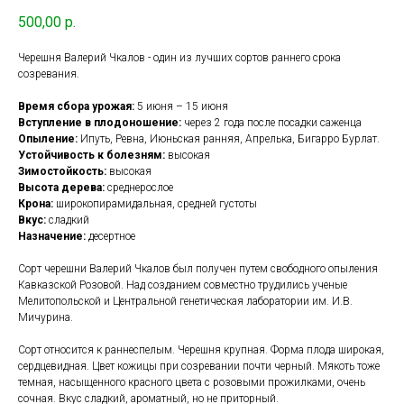
500,00
р.
Черешня Валерий Чкалов - один из лучших сортов раннего срока
созревания.
Время сбора урожая:
5 июня – 15 июня
Вступление в плодоношение:
через 2 года после посадки саженца
Опыление:
Ипуть, Ревна, Июньская ранняя, Апрелька, Бигарро Бурлат.
Устойчивость к болезням:
высокая
Зимостойкость:
высокая
Высота дерева:
среднерослое
Крона:
широкопирамидальная, средней густоты
Вкус:
сладкий
Назначение:
десертное
Сорт черешни Валерий Чкалов был получен путем свободного опыления
Кавказской Розовой. Над созданием совместно трудились ученые
Мелитопольской и Центральной генетическая лаборатории им. И.В.
Мичурина.
Сорт относится к раннеспелым. Черешня крупная. Форма плода широкая,
сердцевидная. Цвет кожицы при созревании почти черный. Мякоть тоже
темная, насыщенного красного цвета с розовыми прожилками, очень
сочная. Вкус сладкий, ароматный, но не приторный.