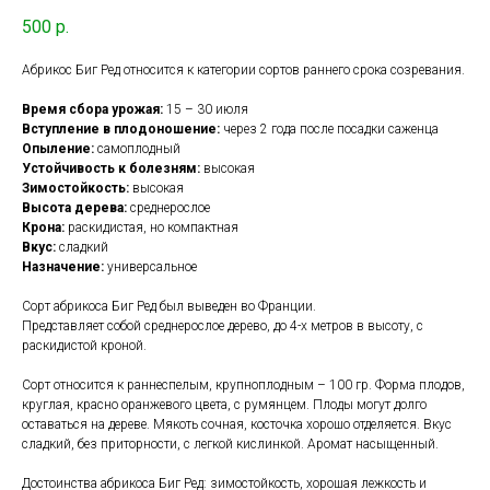
500
р.
Абрикос Биг Ред относится к категории сортов раннего срока созревания.
Время сбора урожая:
15 – 30 июля
Вступление в плодоношение:
через 2 года после посадки саженца
Опыление:
самоплодный
Устойчивость к болезням:
высокая
Зимостойкость:
высокая
Высота дерева:
среднерослое
Крона:
раскидистая, но компактная
Вкус:
сладкий
Назначение:
универсальное
Сорт абрикоса Биг Ред был выведен во Франции.
Представляет собой среднерослое дерево, до 4-х метров в высоту, с
раскидистой кроной.
Сорт относится к раннеспелым, крупноплодным – 100 гр. Форма плодов,
круглая, красно оранжевого цвета, с румянцем. Плоды могут долго
оставаться на дереве. Мякоть сочная, косточка хорошо отделяется. Вкус
сладкий, без приторности, с легкой кислинкой. Аромат насыщенный.
Достоинства абрикоса Биг Ред: зимостойкость, хорошая лежкость и