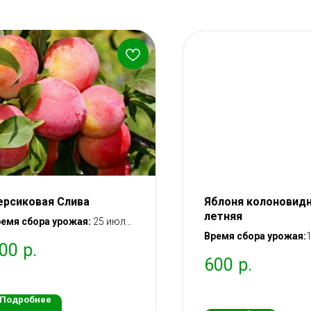
ерсиковая Слива
Яблоня колоновид
летняя
емя сбора урожая:
25 июля
10 августа
Время сбора урожая:
00
р.
тупление в плодоношение:
августа – 25 августа (
600
р.
рез 2 года после посадки
Вступление в плодон
аженца
через 2 года после пос
саженца
Подробнее