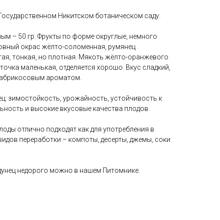
 Государственном Никитском ботаническом саду.
ым – 50 гр. Фрукты по форме округлые, немного
овный окрас жёлто-соломенная, румянец
ая, тонкая, но плотная. Мякоть жёлто-оранжевого
сточка маленькая, отделяется хорошо. Вкус сладкий,
 абрикосовым ароматом.
ц: зимостойкость, урожайность, устойчивость к
ьность и высокие вкусовые качества плодов.
лоды отлично подходят как для употребления в
 видов переработки – компоты, десерты, джемы, соки
унец недорого можно в нашем Питомнике.