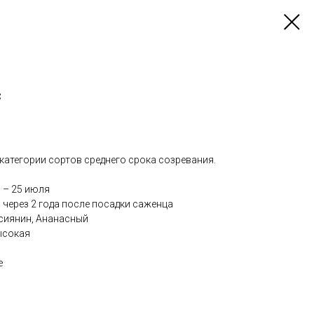
с
категории сортов среднего срока созревания.
 – 25 июля
:
через 2 года после посадки саженца
сиянин, Ананасный
сокая
е