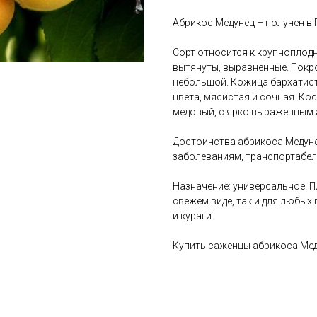
Абрикос Медунец – получен в
Сорт относится к крупноплодн
вытянуты, выравненные. Покр
небольшой. Кожица бархатист
цвета, мясистая и сочная. Ко
медовый, с ярко выраженным
Достоинства абрикоса Медуне
заболеваниям, транспортабел
Назначение: универсальное. П
свежем виде, так и для любых
и кураги.
Купить саженцы абрикоса Мед